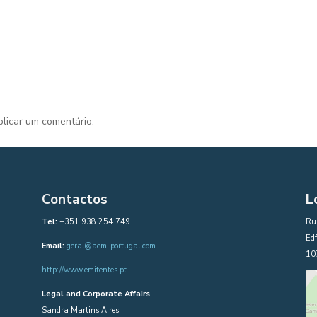
licar um comentário.
Contactos
L
Tel:
+351 938 254 749
Rua
Edf
Email:
geral@aem-portugal.com
10
http://www.emitentes.pt
Legal and Corporate Affairs
Sandra Martins Aires