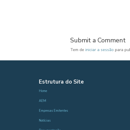
Submit a Comment
Tem de
iniciar a sessão
para pub
Estrutura do Site
Home
AEM
Empresas Emitentes
Notícias