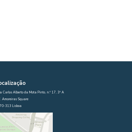
ocalização
 Carlos Alberto da Mota Pinto, n.º 17, 3º A
. Amoreiras Square
70-313 Lisboa