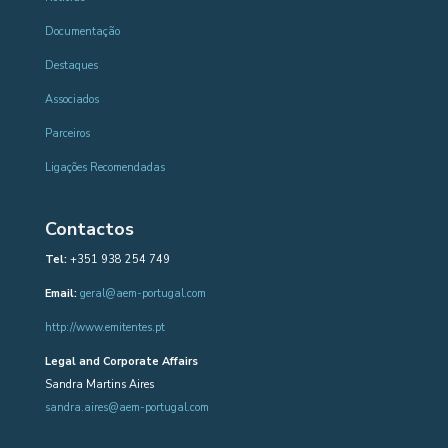
Documentação
Destaques
Associados
Parceiros
Ligações Recomendadas
Contactos
Tel:
+351 938 254 749
Email:
geral@aem-portugal.com
http://www.emitentes.pt
Legal and Corporate Affairs
Sandra Martins Aires
sandra.aires@aem-portugal.com