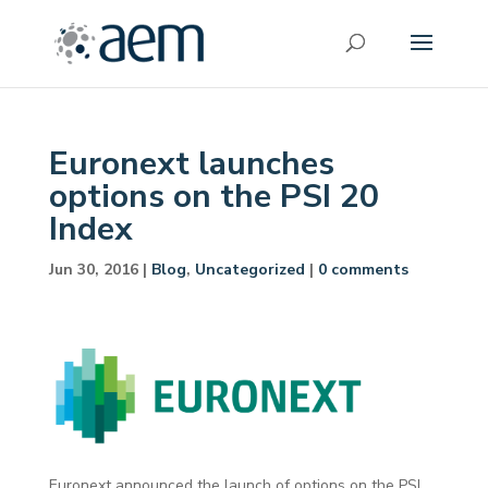
Euronext launches
options on the PSI 20
Index
Jun 30, 2016
|
Blog
,
Uncategorized
|
0 comments
Euronext announced the launch of options on the PSI