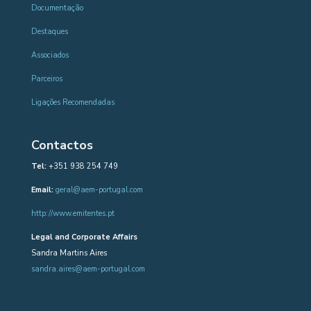
Documentação
Destaques
Associados
Parceiros
Ligações Recomendadas
Contactos
Tel:
+351 938 254 749
Email:
geral@aem-portugal.com
http://www.emitentes.pt
Legal and Corporate Affairs
Sandra Martins Aires
sandra.aires@aem-portugal.com