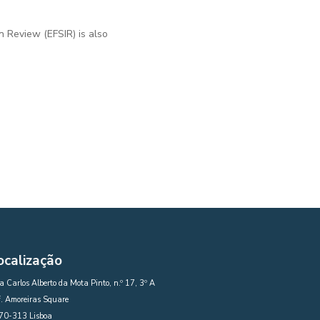
n Review (EFSIR) is also
ocalização
 Carlos Alberto da Mota Pinto, n.º 17, 3º A
. Amoreiras Square
70-313 Lisboa