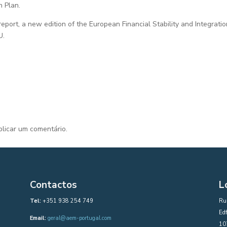
n Plan.
report, a new edition of the European Financial Stability and Integratio
U.
licar um comentário.
Contactos
L
Tel:
+351 938 254 749
Rua
Edf
Email:
geral@aem-portugal.com
10