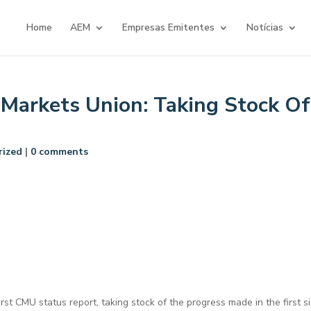
Home
AEM
Empresas Emitentes
Notícias
 Markets Union: Taking Stock O
rized
|
0 comments
st CMU status report, taking stock of the progress made in the first s