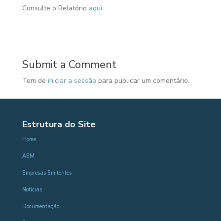
Consulte o Relatório
aqui
Submit a Comment
Tem de
iniciar a sessão
para publicar um comentário.
Estrutura do Site
Home
AEM
Empresas Emitentes
Notícias
Documentação