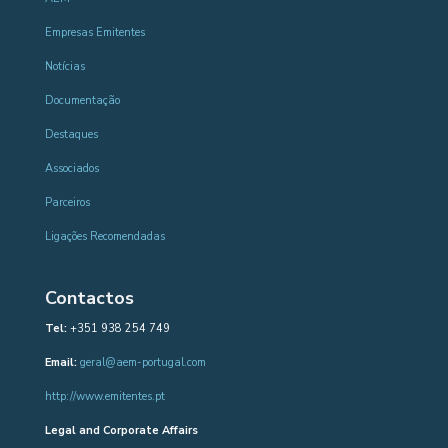
Empresas Emitentes
Notícias
Documentação
Destaques
Associados
Parceiros
Ligações Recomendadas
Contactos
Tel:
+351 938 254 749
Email:
geral@aem-portugal.com
http://www.emitentes.pt
Legal and Corporate Affairs