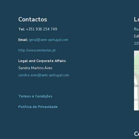
Contactos
L
Tel:
+351 938 254 749
Rua
Edf
Email:
geral@aem-portugal.com
10
http://www.emitentes.pt
Legal and Corporate Affairs
Sandra Martins Aires
sandra.aires@aem-portugal.com
Termos e Condições
Política de Privacidade
C