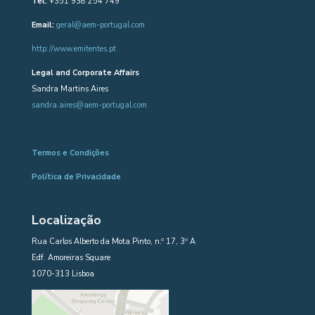
Tel:
+351 938 254 749
Email:
geral@aem-portugal.com
http://www.emitentes.pt
Legal and Corporate Affairs
Sandra Martins Aires
sandra.aires@aem-portugal.com
Termos e Condições
Política de Privacidade
Localização
Rua Carlos Alberto da Mota Pinto, n.º 17, 3º A
Edf. Amoreiras Square
1070-313 Lisboa