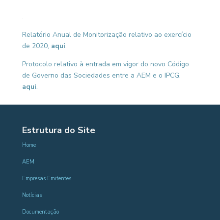
.
Relatório Anual de Monitorização relativo ao exercício
de 2020,
aqui
.
Protocolo relativo à entrada em vigor do novo Código
de Governo das Sociedades entre a AEM e o IPCG,
aqui
.
Estrutura do Site
Home
AEM
Empresas Emitentes
Notícias
Documentação