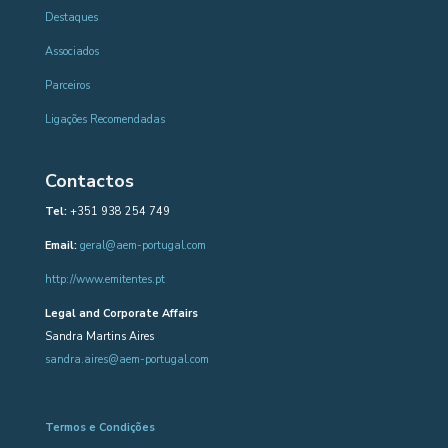
Destaques
Associados
Parceiros
Ligações Recomendadas
Contactos
Tel:
+351 938 254 749
Email:
geral@aem-portugal.com
http://www.emitentes.pt
Legal and Corporate Affairs
Sandra Martins Aires
sandra.aires@aem-portugal.com
Termos e Condições