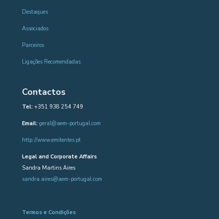
Destaques
Associados
Parceiros
Ligações Recomendadas
Contactos
Tel:
+351 938 254 749
Email:
geral@aem-portugal.com
http://www.emitentes.pt
Legal and Corporate Affairs
Sandra Martins Aires
sandra.aires@aem-portugal.com
Termos e Condições