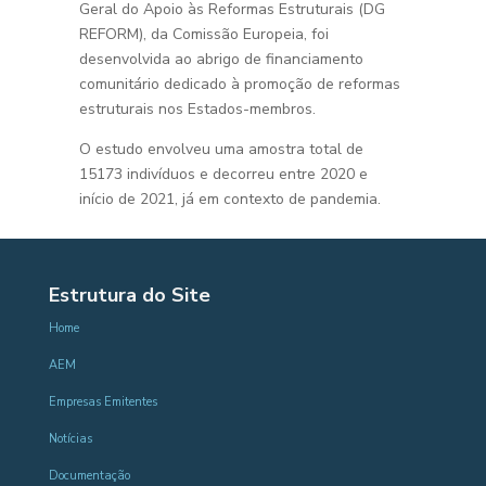
Geral do Apoio às Reformas Estruturais (DG
REFORM), da Comissão Europeia, foi
desenvolvida ao abrigo de financiamento
comunitário dedicado à promoção de reformas
estruturais nos Estados-membros.
O estudo envolveu uma amostra total de
15173 indivíduos e decorreu entre 2020 e
início de 2021, já em contexto de pandemia.
Estrutura do Site
Home
AEM
Empresas Emitentes
Notícias
Documentação