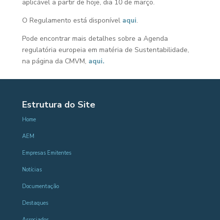
aplicável a partir de hoje, dia 10 de março.
O Regulamento está disponível
aqui
.
Pode encontrar mais detalhes sobre a Agenda
regulatória europeia em matéria de Sustentabilidade,
na página da CMVM,
aqui.
Estrutura do Site
Home
AEM
Empresas Emitentes
Notícias
Documentação
Destaques
Associados