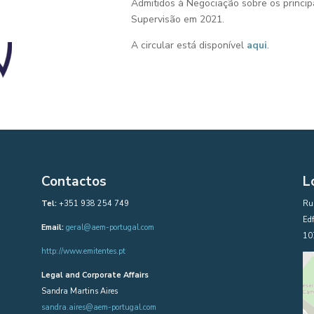
Admitidos à Negociação sobre os princip
Supervisão em 2021.
A circular está disponível
aqui
.
Contactos
L
Tel:
+351 938 254 749
Rua
Edf
Email:
geral@aem-portugal.com
10
http://www.emitentes.pt
Legal and Corporate Affairs
Sandra Martins Aires
sandra.aires@aem-portugal.com