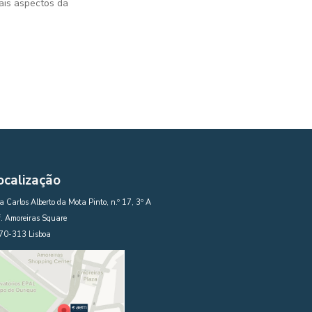
ais aspectos da
ocalização
 Carlos Alberto da Mota Pinto, n.º 17, 3º A
. Amoreiras Square
70-313 Lisboa