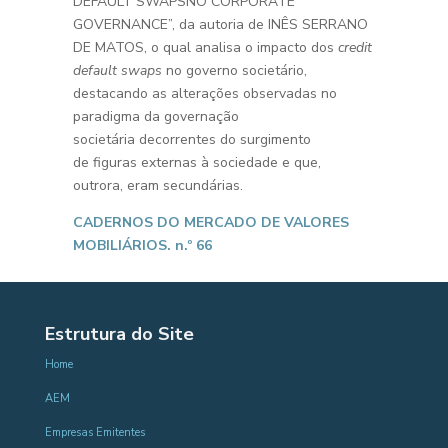
DEFAULT SWAPSNO CORPORATE
GOVERNANCE”, da autoria de INÊS SERRANO
DE MATOS, o qual analisa o impacto dos
credit
default swaps
no governo societário,
destacando as alterações observadas no
paradigma da governação
societária decorrentes do surgimento
de figuras externas à sociedade e que,
outrora, eram secundárias.
CADERNOS DO MERCADO DE VALORES
MOBILIÁRIOS. n.º 66
Estrutura do Site
Home
AEM
Empresas Emitentes