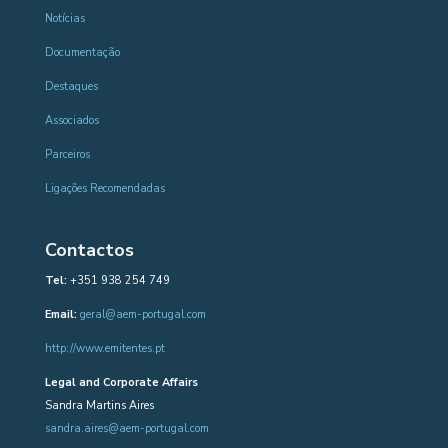
Notícias
Documentação
Destaques
Associados
Parceiros
Ligações Recomendadas
Contactos
Tel:
+351 938 254 749
Email:
geral@aem-portugal.com
http://www.emitentes.pt
Legal and Corporate Affairs
Sandra Martins Aires
sandra.aires@aem-portugal.com