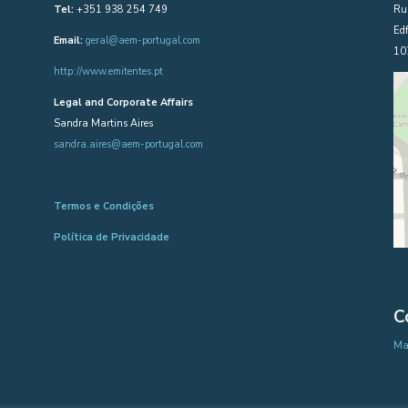
Tel:
+351 938 254 749
Rua
Edf
Email:
geral@aem-portugal.com
10
http://www.emitentes.pt
Legal and Corporate Affairs
Sandra Martins Aires
sandra.aires@aem-portugal.com
Termos e Condições
Política de Privacidade
C
Map