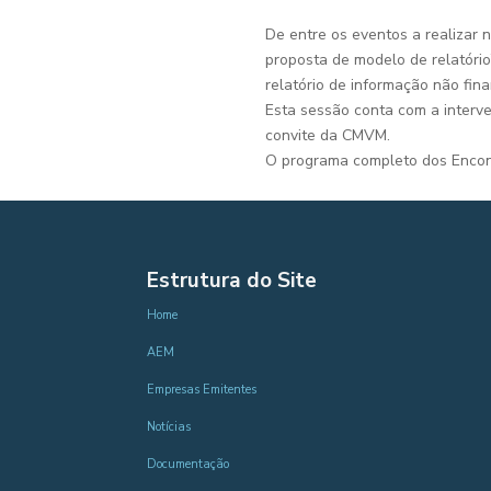
De entre os eventos a realizar 
proposta de modelo de relatóri
relatório de informação não fina
Esta sessão conta com a interv
convite da CMVM.
O programa completo dos Encont
Estrutura do Site
Home
AEM
Empresas Emitentes
Notícias
Documentação