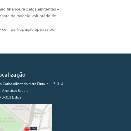
não financeira pelos emitentes –
posta de modelo voluntário de
o com participação apenas por
ocalização
 Carlos Alberto da Mota Pinto, n.º 17, 3º A
. Amoreiras Square
70-313 Lisboa