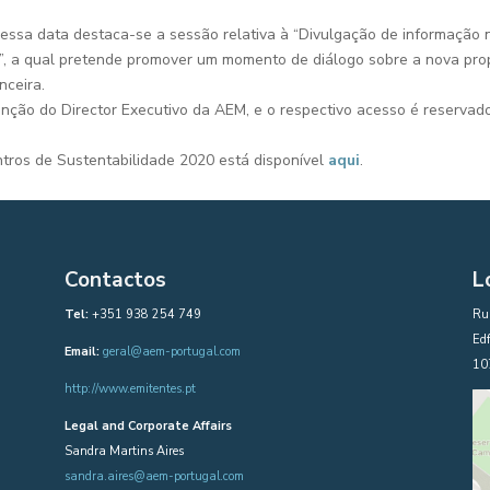
nessa data destaca-se a sessão relativa à “Divulgação de informação 
o”, a qual pretende promover um momento de diálogo sobre a nova pro
nceira.
enção do Director Executivo da AEM, e o respectivo acesso é reservad
ros de Sustentabilidade 2020 está disponível
aqui
.
Contactos
L
Tel:
+351 938 254 749
Rua
Edf
Email:
geral@aem-portugal.com
10
http://www.emitentes.pt
Legal and Corporate Affairs
Sandra Martins Aires
sandra.aires@aem-portugal.com