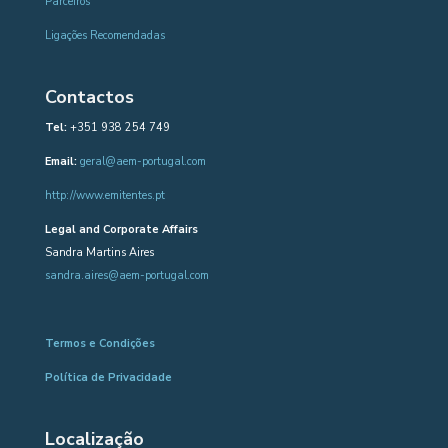
Parceiros
Ligações Recomendadas
Contactos
Tel:
+351 938 254 749
Email:
geral@aem-portugal.com
http://www.emitentes.pt
Legal and Corporate Affairs
Sandra Martins Aires
sandra.aires@aem-portugal.com
Termos e Condições
Política de Privacidade
Localização