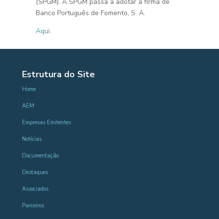
(SPGM). A SPGM passa a adotar a firma de
Banco Português de Fomento, S. A.
Aqui
.
Estrutura do Site
Home
AEM
Empresas Emitentes
Notícias
Documentação
Destaques
Associados
Parceiros