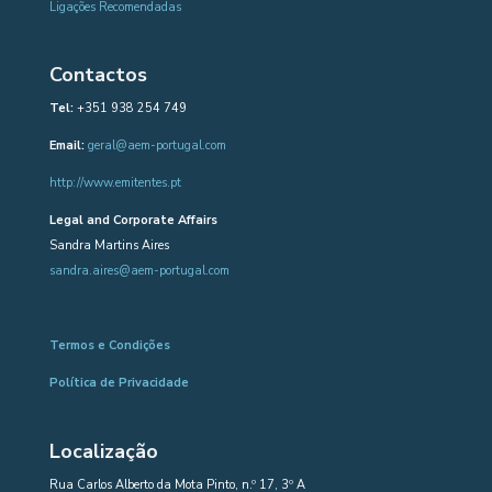
Ligações Recomendadas
Contactos
Tel:
+351 938 254 749
Email:
geral@aem-portugal.com
http://www.emitentes.pt
Legal and Corporate Affairs
Sandra Martins Aires
sandra.aires@aem-portugal.com
Termos e Condições
Política de Privacidade
Localização
Rua Carlos Alberto da Mota Pinto, n.º 17, 3º A