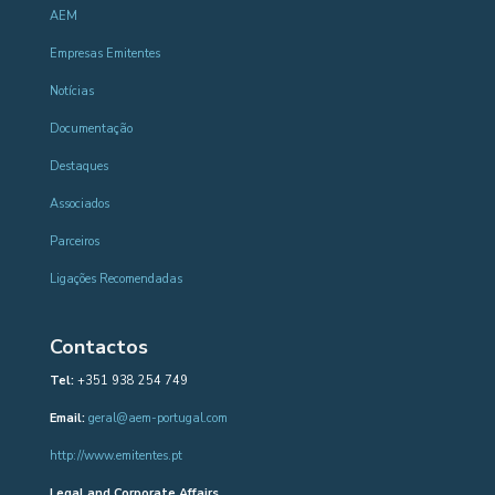
AEM
Empresas Emitentes
Notícias
Documentação
Destaques
Associados
Parceiros
Ligações Recomendadas
Contactos
Tel:
+351 938 254 749
Email:
geral@aem-portugal.com
http://www.emitentes.pt
Legal and Corporate Affairs