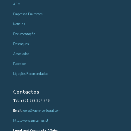
AEM
Empresas Emitentes
Notícias
Documentação
Destaques
Associados
Parceiros
Ligações Recomendadas
Contactos
Tel:
+351 938 254 749
Email:
geral@aem-portugal.com
http://www.emitentes.pt
Legal and Corporate Affairs