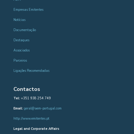
Empresas Emitentes
Notícias
Documentação
Destaques
Associados
Parceiros
Ligações Recomendadas
Contactos
Tel:
+351 938 254 749
Email:
geral@aem-portugal.com
http://www.emitentes.pt
Legal and Corporate Affairs