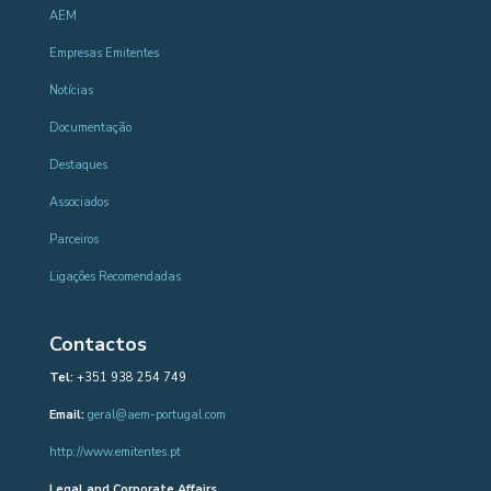
AEM
Empresas Emitentes
Notícias
Documentação
Destaques
Associados
Parceiros
Ligações Recomendadas
Contactos
Tel:
+351 938 254 749
Email:
geral@aem-portugal.com
http://www.emitentes.pt
Legal and Corporate Affairs