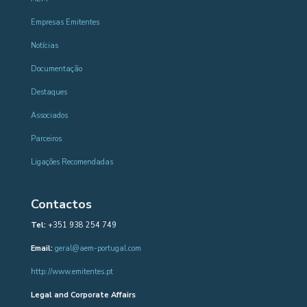
Empresas Emitentes
Notícias
Documentação
Destaques
Associados
Parceiros
Ligações Recomendadas
Contactos
Tel:
+351 938 254 749
Email:
geral@aem-portugal.com
http://www.emitentes.pt
Legal and Corporate Affairs