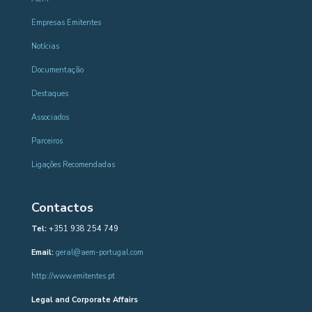
Empresas Emitentes
Notícias
Documentação
Destaques
Associados
Parceiros
Ligações Recomendadas
Contactos
Tel:
+351 938 254 749
Email:
geral@aem-portugal.com
http://www.emitentes.pt
Legal and Corporate Affairs