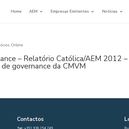
Home
AEM
Empresas Emitentes
Notícias
ócios Online
ance – Relatório Católica/AEM 2012 –
s de governance da CMVM
Contactos
L
Tel:
+351 938 254 749
Rua