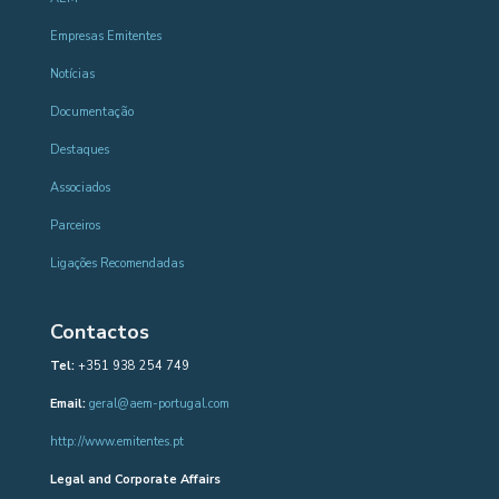
Empresas Emitentes
Notícias
Documentação
Destaques
Associados
Parceiros
Ligações Recomendadas
Contactos
Tel:
+351 938 254 749
Email:
geral@aem-portugal.com
http://www.emitentes.pt
Legal and Corporate Affairs