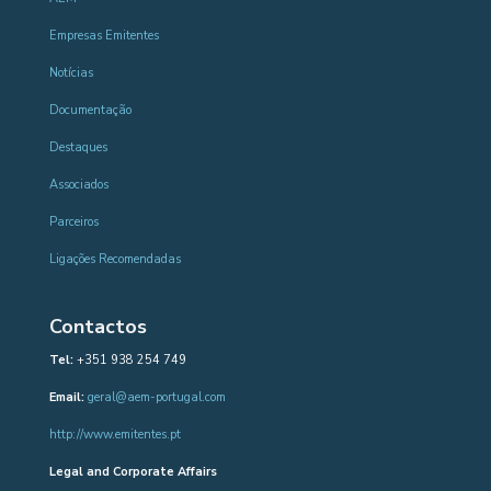
Empresas Emitentes
Notícias
Documentação
Destaques
Associados
Parceiros
Ligações Recomendadas
Contactos
Tel:
+351 938 254 749
Email:
geral@aem-portugal.com
http://www.emitentes.pt
Legal and Corporate Affairs