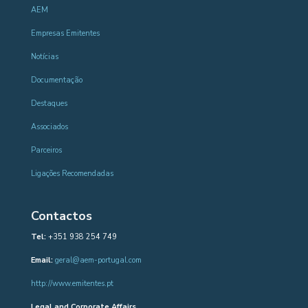
AEM
Empresas Emitentes
Notícias
Documentação
Destaques
Associados
Parceiros
Ligações Recomendadas
Contactos
Tel:
+351 938 254 749
Email:
geral@aem-portugal.com
http://www.emitentes.pt
Legal and Corporate Affairs