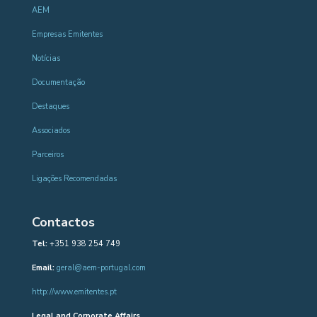
AEM
Empresas Emitentes
Notícias
Documentação
Destaques
Associados
Parceiros
Ligações Recomendadas
Contactos
Tel:
+351 938 254 749
Email:
geral@aem-portugal.com
http://www.emitentes.pt
Legal and Corporate Affairs