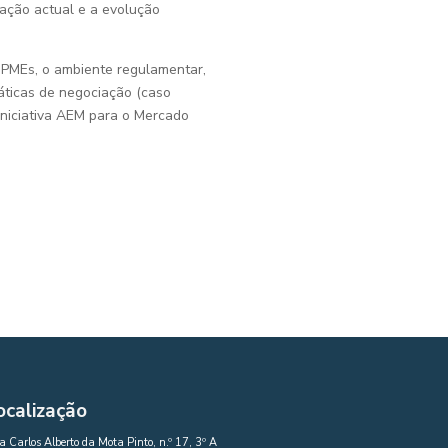
uação actual e a evolução
 PMEs, o ambiente regulamentar,
áticas de negociação (caso
“Iniciativa AEM para o Mercado
ocalização
 Carlos Alberto da Mota Pinto, n.º 17, 3º A