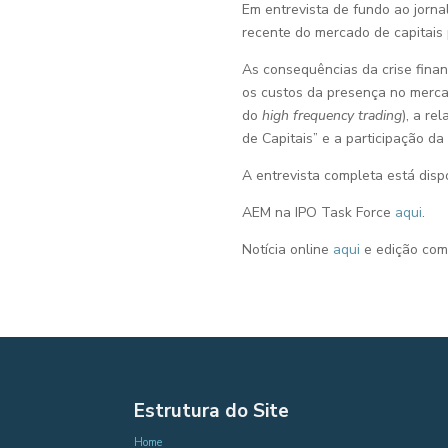
Em entrevista de fundo ao jorna
recente do mercado de capitais
As consequências da crise fina
os custos da presença no merca
do
high frequency trading
), a re
de Capitais” e a participação 
A entrevista completa está disp
AEM na IPO Task Force
aqui
.
Notícia online
aqui
e edição com
Estrutura do Site
Home