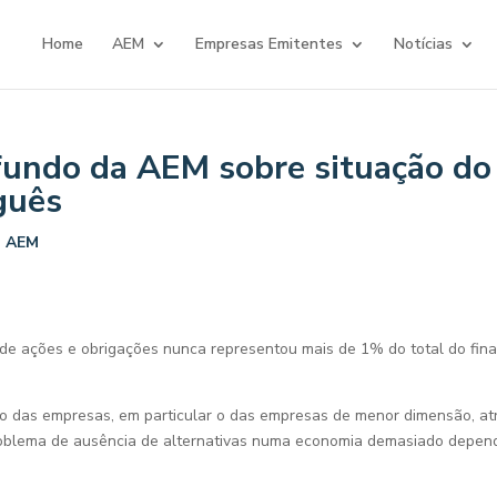
Home
AEM
Empresas Emitentes
Notícias
 fundo da AEM sobre situação d
guês
a AEM
 de ações e obrigações nunca representou mais de 1% do total do fi
nto das empresas, em particular o das empresas de menor dimensão, a
problema de ausência de alternativas numa economia demasiado depend