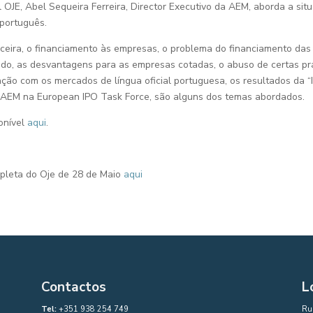
l OJE, Abel Sequeira Ferreira, Director Executivo da AEM, aborda a sit
 português.
nceira, o financiamento às empresas, o problema do financiamento das
do, as desvantagens para as empresas cotadas, o abuso de certas pr
lação com os mercados de língua oficial portuguesa, os resultados da 
da AEM na European IPO Task Force, são alguns dos temas abordados.
onível
aqui
.
pleta do Oje de 28 de Maio
aqui
Contactos
L
Tel:
+351 938 254 749
Rua