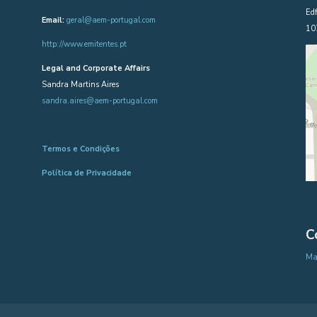
Edf
Email:
geral@aem-portugal.com
10
http://www.emitentes.pt
Legal and Corporate Affairs
Sandra Martins Aires
sandra.aires@aem-portugal.com
Termos e Condições
Política de Privacidade
C
Map