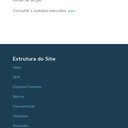
linhas de acção.
Consulte o sumário executivo
aqui
.
Estrutura do Site
Home
AEM
Empresas Emitentes
Notícias
Documentação
Destaques
Associados