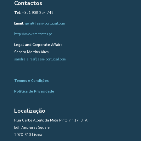
Contactos
Tel:
+351 938 254 749
Email:
geral@aem-portugal.com
http://www.emitentes.pt
Legal and Corporate Affairs
Sandra Martins Aires
sandra.aires@aem-portugal.com
Termos e Condições
Política de Privacidade
Localização
Rua Carlos Alberto da Mota Pinto, n.º 17, 3º A
Edf. Amoreiras Square
1070-313 Lisboa