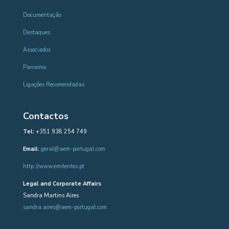
Documentação
Destaques
Associados
Parceiros
Ligações Recomendadas
Contactos
Tel:
+351 938 254 749
Email:
geral@aem-portugal.com
http://www.emitentes.pt
Legal and Corporate Affairs
Sandra Martins Aires
sandra.aires@aem-portugal.com