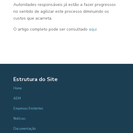
Autoridades responsáveis já estão a fazer progressos
no sentido de agilizar este processo diminuindo os
custos que acarreta.
O artigo completo pode ser consultado
aqui
Estrutura do Site
Home
AEM
Empresas Emitentes
Notícias
Documentação