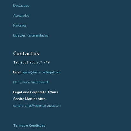
Destaques
Associados
Parceiros
Ligações Recomendadas
Contactos
Tel:
+351 938 254 749
Email:
geral@aem-portugal.com
http://www.emitentes.pt
Legal and Corporate Affairs
Sandra Martins Aires
sandra.aires@aem-portugal.com
Termos e Condições