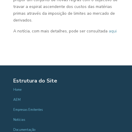
travar a espiral ascendente dos custos das matérias
primas através da imposição de limites ao mercado de
derivados.
A notícia, com mais detalhes, pode ser consultada
aqui
Estrutura do Site
Home
AEM
Empresas Emitentes
Notícias
Documentação