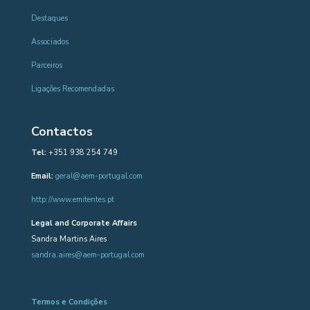
Destaques
Associados
Parceiros
Ligações Recomendadas
Contactos
Tel:
+351 938 254 749
Email:
geral@aem-portugal.com
http://www.emitentes.pt
Legal and Corporate Affairs
Sandra Martins Aires
sandra.aires@aem-portugal.com
Termos e Condições