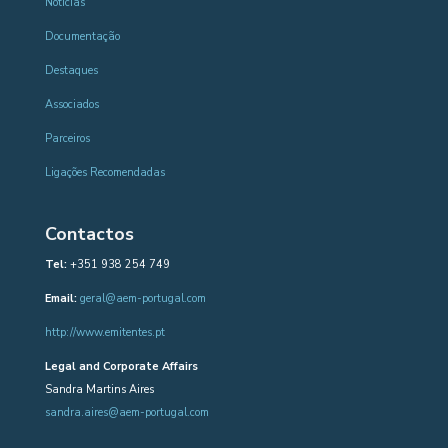
Notícias
Documentação
Destaques
Associados
Parceiros
Ligações Recomendadas
Contactos
Tel:
+351 938 254 749
Email:
geral@aem-portugal.com
http://www.emitentes.pt
Legal and Corporate Affairs
Sandra Martins Aires
sandra.aires@aem-portugal.com