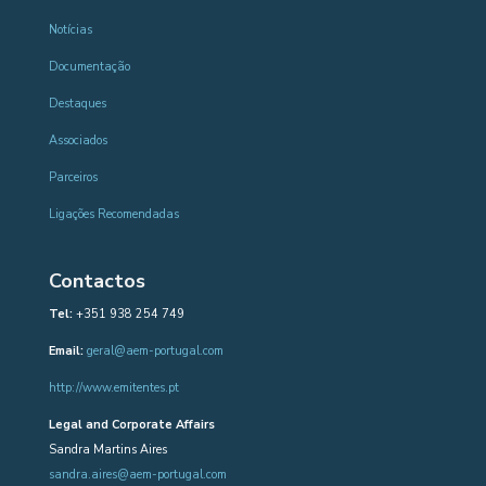
Notícias
Documentação
Destaques
Associados
Parceiros
Ligações Recomendadas
Contactos
Tel:
+351 938 254 749
Email:
geral@aem-portugal.com
http://www.emitentes.pt
Legal and Corporate Affairs
Sandra Martins Aires
sandra.aires@aem-portugal.com