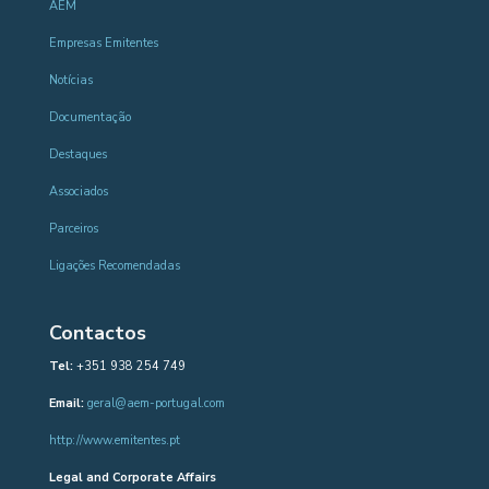
AEM
Empresas Emitentes
Notícias
Documentação
Destaques
Associados
Parceiros
Ligações Recomendadas
Contactos
Tel:
+351 938 254 749
Email:
geral@aem-portugal.com
http://www.emitentes.pt
Legal and Corporate Affairs