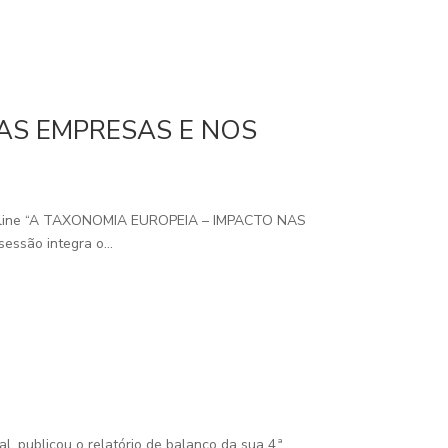
AS EMPRESAS E NOS
line “A TAXONOMIA EUROPEIA – IMPACTO NAS
ssão integra o...
, publicou o relatório de balanço da sua 4.ª