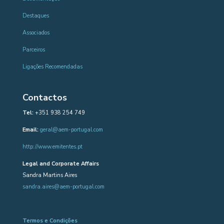
Destaques
Associados
Parceiros
Ligações Recomendadas
Contactos
Tel:
+351 938 254 749
Email:
geral@aem-portugal.com
http://www.emitentes.pt
Legal and Corporate Affairs
Sandra Martins Aires
sandra.aires@aem-portugal.com
Termos e Condições