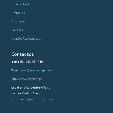
Documentação
Destaques
Associados
Parceiros
Ligações Recomendadas
Contactos
Tel:
+351 938 254 749
Email:
geral@aem-portugal.com
http://www.emitentes.pt
Legal and Corporate Affairs
Sandra Martins Aires
sandra.aires@aem-portugal.com