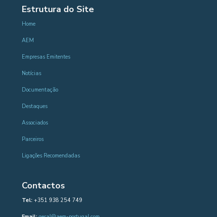
Estrutura do Site
Home
AEM
Empresas Emitentes
Notícias
Documentação
Destaques
Associados
Parceiros
Ligações Recomendadas
Contactos
Tel:
+351 938 254 749
Email:
geral@aem-portugal.com