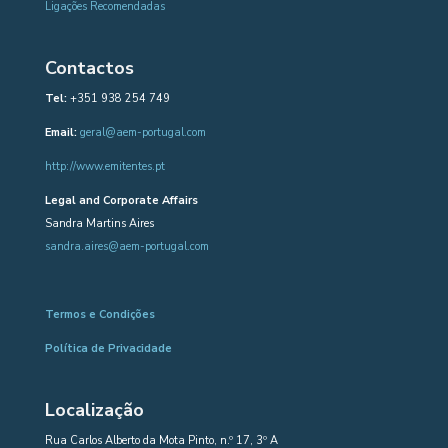
Ligações Recomendadas
Contactos
Tel:
+351 938 254 749
Email:
geral@aem-portugal.com
http://www.emitentes.pt
Legal and Corporate Affairs
Sandra Martins Aires
sandra.aires@aem-portugal.com
Termos e Condições
Política de Privacidade
Localização
Rua Carlos Alberto da Mota Pinto, n.º 17, 3º A